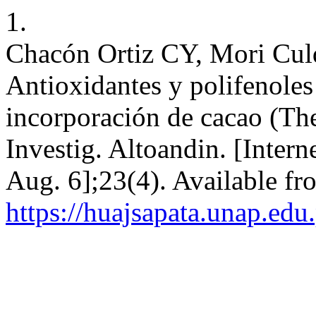
1.
Chacón Ortiz CY, Mori Cul
Antioxidantes y polifenoles
incorporación de cacao (Th
Investig. Altoandin. [Intern
Aug. 6];23(4). Available fr
https://huajsapata.unap.edu