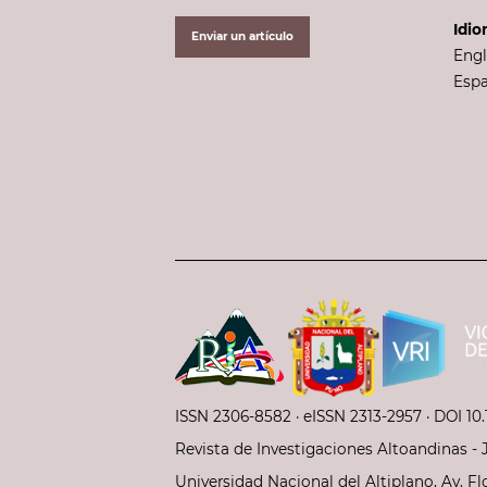
Idi
Enviar un artículo
Engl
Esp
ISSN 2306-8582 ·
eISSN 2313-2957
· DOI 10.
Revista de Investigaciones Altoandinas - 
Universidad Nacional del Altiplano, Av. Flo