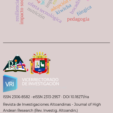
bocadito
resiliencia
oferta tecnológica
kiwicha
fúngica
nutrición
pedagogía
ISSN 2306-8582 ·
eISSN 2313-2957
· DOI 10.18271/ria
Revista de Investigaciones Altoandinas - Journal of High
Andean Research (Rev. Investig. Altoandin.)