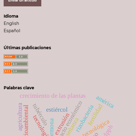
Enviar un artículo
Idioma
English
Español
Últimas publicaciones
Palabras clave
crecimiento de las plantas
américa
impacto económico
tubérculo
fertilidad
agricultura
rizobacteria
impacto socioambiental
estiércol
extrusión
tecnología
enseñanza
adopción tecnológica
hormona
dpph