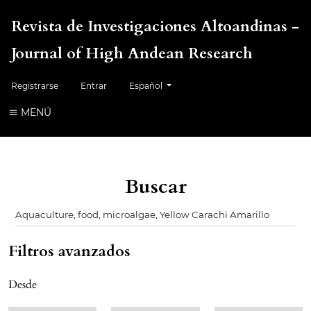
Revista de Investigaciones Altoandinas -
Journal of High Andean Research
Cambiar el idioma. El idioma actual es:
Registrarse
Entrar
Español
MENÚ
Buscar
Filtros avanzados
Desde