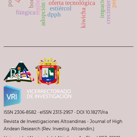
resiliencia
oferta tecnológica
estiércol
kiwicha
fúngica
dpph
ISSN 2306-8582 ·
eISSN 2313-2957
· DOI 10.18271/ria
Revista de Investigaciones Altoandinas - Journal of High
Andean Research (Rev. Investig. Altoandin.)