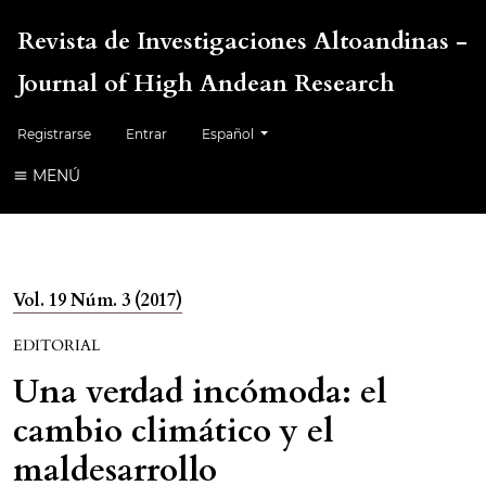
Revista de Investigaciones Altoandinas -
Journal of High Andean Research
Cambiar el idioma. El idioma actual es:
Registrarse
Entrar
Español
MENÚ
Vol. 19 Núm. 3 (2017)
EDITORIAL
Una verdad incómoda: el
cambio climático y el
maldesarrollo