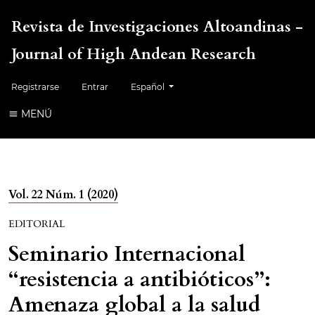
Revista de Investigaciones Altoandinas -
Journal of High Andean Research
Cambiar el idioma. El idioma actual es:
Registrarse
Entrar
Español
MENÚ
Vol. 22 Núm. 1 (2020)
EDITORIAL
Seminario Internacional
“resistencia a antibióticos”:
Amenaza global a la salud