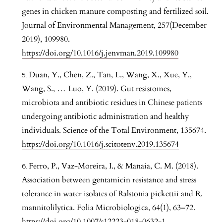
genes in chicken manure composting and fertilized soil.
Journal of Environmental Management, 257(December
2019), 109980.
https://doi.org/10.1016/j.jenvman.2019.109980
Duan, Y., Chen, Z., Tan, L., Wang, X., Xue, Y.,
Wang, S., … Luo, Y. (2019). Gut resistomes,
microbiota and antibiotic residues in Chinese patients
undergoing antibiotic administration and healthy
individuals. Science of the Total Environment, 135674.
https://doi.org/10.1016/j.scitotenv.2019.135674
Ferro, P., Vaz-Moreira, I., & Manaia, C. M. (2018).
Association between gentamicin resistance and stress
tolerance in water isolates of Ralstonia pickettii and R.
mannitolilytica. Folia Microbiologica, 64(1), 63–72.
https://doi.org/10.1007/s12223-018-0632-1