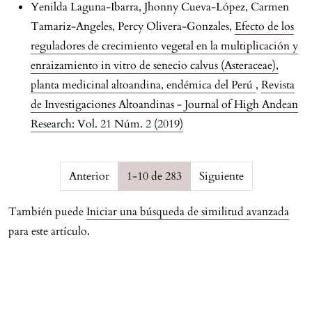
Yenilda Laguna-Ibarra, Jhonny Cueva-López, Carmen
Tamariz-Angeles, Percy Olivera-Gonzales,
Efecto de los
reguladores de crecimiento vegetal en la multiplicación y
enraizamiento in vitro de senecio calvus (Asteraceae),
planta medicinal altoandina, endémica del Perú
,
Revista
de Investigaciones Altoandinas - Journal of High Andean
Research: Vol. 21 Núm. 2 (2019)
Page {$page} of {$pagesCount}
Anterior
1-10 de 283
Siguiente
También puede
Iniciar una búsqueda de similitud avanzada
para este artículo.