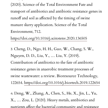
(2020). Science of the Total Environment Fate and
transport of antibiotics and antibiotic resistance genes in
runoff and soil as affected by the timing of swine
manure slurry application. Science of the Total
Environment, 712.
https://doi.org/10.1016/j.scitotenv.2020.136505
Cheng, D., Ngo, H. H., Guo, W., Chang, S. W.,
Nguyen, D. D., Liu, Y., … Liu, Y. (2019).
Contribution of antibiotics to the fate of antibiotic
resistance genes in anaerobic treatment processes of
swine wastewater: a review. Bioresource Technology,
122654.
https://doi.org/10.1016/j.biortech.2019.122654
Deng, W., Zhang, A., Chen, S., He, X., Jin, L., Yu,
X., … Zou, L. (2020). Heavy metals, antibiotics and
nutrients affect the bacterial community and resistance