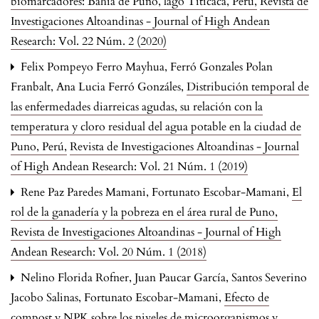
biomarcadores: Bahía de Puno, lago Titicaca, Perú
,
Revista de
Investigaciones Altoandinas - Journal of High Andean
Research: Vol. 22 Núm. 2 (2020)
Felix Pompeyo Ferro Mayhua, Ferró Gonzales Polan
Franbalt, Ana Lucia Ferró Gonzáles,
Distribución temporal de
las enfermedades diarreicas agudas, su relación con la
temperatura y cloro residual del agua potable en la ciudad de
Puno, Perú
,
Revista de Investigaciones Altoandinas - Journal
of High Andean Research: Vol. 21 Núm. 1 (2019)
Rene Paz Paredes Mamani, Fortunato Escobar-Mamani,
El
rol de la ganadería y la pobreza en el área rural de Puno
,
Revista de Investigaciones Altoandinas - Journal of High
Andean Research: Vol. 20 Núm. 1 (2018)
Nelino Florida Rofner, Juan Paucar García, Santos Severino
Jacobo Salinas, Fortunato Escobar-Mamani,
Efecto de
compost y NPK sobre los niveles de microorganismos y