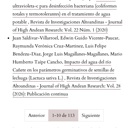
ultravioleta-c para desinfección bacteriana (coliformes
totales y termotolerantes) en el tratamiento de agua
potable
,
Revista de Investigaciones Altoandinas - Journal
of High Andean Research: Vol. 22 Núm. 1 (2020)
Juan Saldivar-Villarroel, Edwin Guido Vicente-Paucar,
Raymunda Verónica Cruz-Martinez, Luis Felipe
Bendezu-Diaz, Jorge Luis Magallanes-Magallanes, Mario
Humberto Taípe Cancho,
Impacto del agua del río
Cañete en los parámetros germinativos de semillas de
lechuga (Lactuca sativa L.)
,
Revista de Investigaciones
Altoandinas - Journal of High Andean Research: Vol. 28
(2026): Publicación continua
Page {$page} of {$pagesCount}
Anterior
1-10 de 113
Siguiente