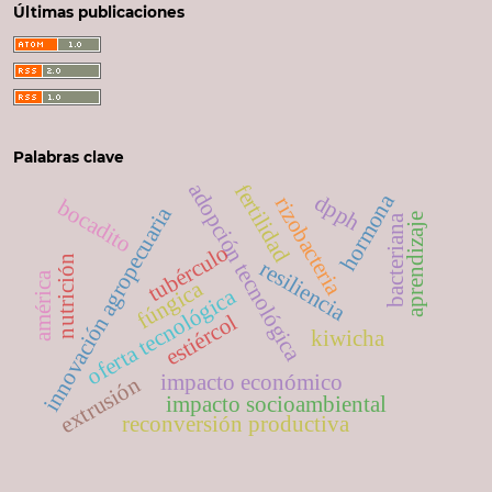
Últimas publicaciones
Palabras clave
adopción tecnológica
fertilidad
hormona
dpph
rizobacteria
bocadito
innovación agropecuaria
aprendizaje
bacteriana
tubérculo
nutrición
resiliencia
américa
fúngica
oferta tecnológica
estiércol
kiwicha
impacto económico
extrusión
impacto socioambiental
reconversión productiva