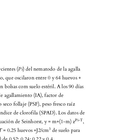
cientes (
Pi
) del nematodo de la agalla
po, que oscilaron entre 0 y 64 huevos +
n bolsas com suelo estéril. A los 90 días
e agallamiento (IA), factor de
 seco follaje (PSF), peso fresco raíz
 índice de clorofila (SPAD). Los datos de
Pi-T
uación de Seinhorst, y = m+(1-m) z
,
3
T
= 0.25 huevos +J2/cm
de suelo para
) de 0.52; 0.24; 0.22 y 0.4