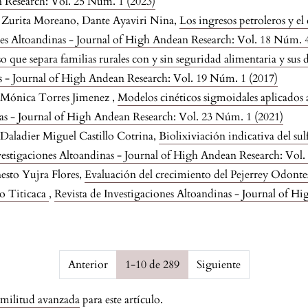
 Research: Vol. 25 Núm. 1 (2023)
Zurita Moreano, Dante Ayaviri Nina,
Los ingresos petroleros y 
nes Altoandinas - Journal of High Andean Research: Vol. 18 Núm. 
o que separa familias rurales con y sin seguridad alimentaria y sus
as - Journal of High Andean Research: Vol. 19 Núm. 1 (2017)
Mónica Torres Jimenez ,
Modelos cinéticos sigmoidales aplicados
nas - Journal of High Andean Research: Vol. 23 Núm. 1 (2021)
 Daladier Miguel Castillo Cotrina,
Biolixiviación indicativa del s
vestigaciones Altoandinas - Journal of High Andean Research: Vol
esto Yujra Flores,
Evaluación del crecimiento del Pejerrey Odontes
go Titicaca
,
Revista de Investigaciones Altoandinas - Journal of 
$pagesCount}
Anterior
1-10 de 289
Siguiente
imilitud avanzada
para este artículo.