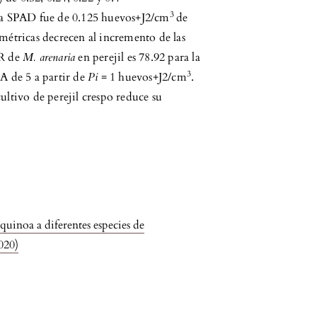
3
a SPAD fue de 0.125 huevos+J2/cm
de
ométricas decrecen al incremento de las
FR de
M. arenaria
en perejil es 78.92 para la
3
IA de 5 a partir de
Pi
= 1 huevos+J2/cm
.
cultivo de perejil crespo reduce su
inoa a diferentes especies de
020)