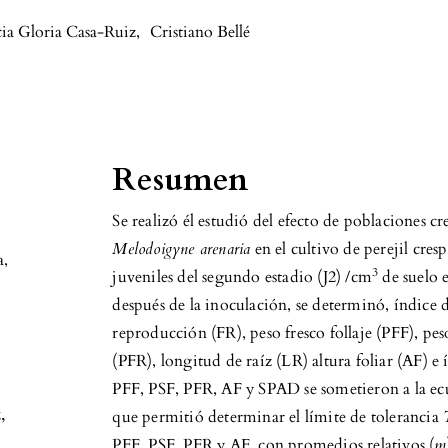
ia Gloria Casa-Ruiz
,
Cristiano Bellé
Resumen
Se realizó él estudió del efecto de poblaciones cre
Melodoigyne arenaria
en el cultivo de perejil cres
a
,
3
juveniles del segundo estadio (J2) /cm
de suelo e
después de la inoculación, se determinó, índice d
reproducción (FR), peso fresco follaje (PFF), peso
(PFR), longitud de raíz (LR) altura foliar (AF) e
PFF, PSF, PFR, AF y SPAD se sometieron a la ec
,
que permitió determinar el límite de tolerancia
PFF, PSF, PFR y AF, con promedios relativos (
m