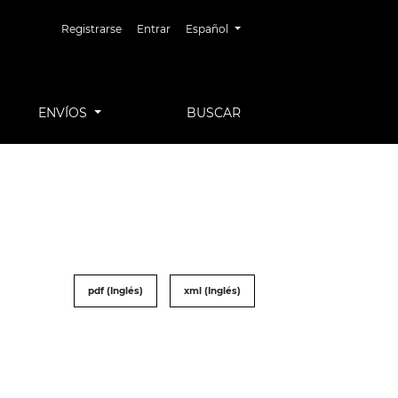
Cambiar el idioma. El idioma actual es:
Registrarse
Entrar
Español
ENVÍOS
BUSCAR
pdf (Inglés)
xml (Inglés)