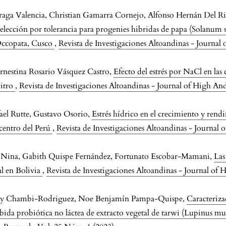
zárraga Valencia, Christian Gamarra Cornejo, Alfonso Hernán Del 
a selección por tolerancia para progenies hibridas de papa (Solanum
Occopata, Cusco
,
Revista de Investigaciones Altoandinas - Journa
nestina Rosario Vásquez Castro,
Efecto del estrés por NaCl en las 
vitro
,
Revista de Investigaciones Altoandinas - Journal of High An
ael Rutte, Gustavo Osorio,
Estrés hídrico en el crecimiento y rend
centro del Perú
,
Revista de Investigaciones Altoandinas - Journal
 Nina, Gabith Quispe Fernández, Fortunato Escobar-Mamani,
Las
al en Bolivia
,
Revista de Investigaciones Altoandinas - Journal of
anny Chambi-Rodriguez, Noe Benjamín Pampa-Quispe,
Caracteriz
bida probiótica no láctea de extracto vegetal de tarwi (Lupinus mut