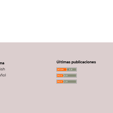
Últimas publicaciones
oma
ish
añol