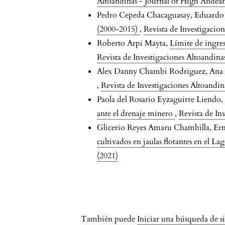
Altoandinas - Journal of High Andean
Pedro Cepeda Chacaguasay, Eduardo 
(2000-2015)
,
Revista de Investigacio
Roberto Arpi Mayta,
Límite de ingres
Revista de Investigaciones Altoandin
Alex Danny Chambi Rodriguez, Ana 
,
Revista de Investigaciones Altoandi
Paola del Rosario Eyzaguirre Liendo,
ante el drenaje minero
,
Revista de In
Glicerio Reyes Amaru Chambilla, Ern
cultivados en jaulas flotantes en el La
(2021)
Page {$page} of {
También puede
Iniciar una búsqueda de s