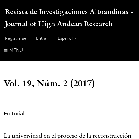
Revista de Investigaciones Altoandinas -
Journal of High Andean Research
Cambiar el idioma. El idioma actual es:
Registrarse
Entrar
Español
MENÚ
Vol. 19, Núm. 2 (2017)
Tabla de contenidos
Editorial
La universidad en el proceso de la reconstrucción