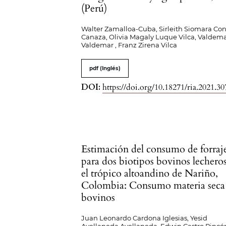
(Perú)
Walter Zamalloa-Cuba, Sirleith Siomara Con
Canaza, Olivia Magaly Luque Vilca, Valdem
Valdemar , Franz Zirena Vilca
pdf (Inglés)
DOI:
https://doi.org/10.18271/ria.2021.30
Estimación del consumo de forraj
para dos biotipos bovinos lechero
el trópico altoandino de Nariño,
Colombia: Consumo materia seca
bovinos
Juan Leonardo Cardona Iglesias, Yesid