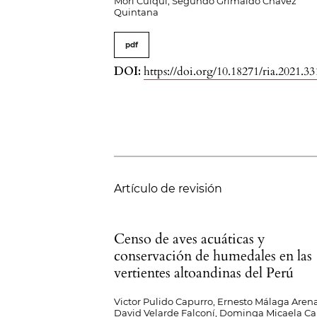
Mori Culqui, Segundo Grimaldo Chavez
Quintana
pdf
DOI:
https://doi.org/10.18271/ria.2021.33
Artículo de revisión
Censo de aves acuáticas y
conservación de humedales en las
vertientes altoandinas del Perú
Victor Pulido Capurro, Ernesto Málaga Arena
David Velarde Falconí, Dominga Micaela C