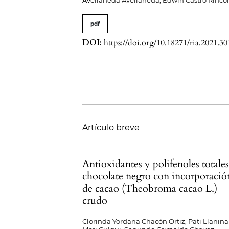
Avellaneda Avellaneda, Edwin Castro Rincó
pdf
DOI:
https://doi.org/10.18271/ria.2021.30
Artículo breve
Antioxidantes y polifenoles totale
chocolate negro con incorporació
de cacao (Theobroma cacao L.)
crudo
Clorinda Yordana Chacón Ortiz, Pati Llanina