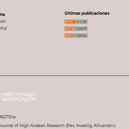
Últimas publicaciones
oma
ish
añol
18271/ria
Journal of High Andean Research (Rev. Investig. Altoandin.)