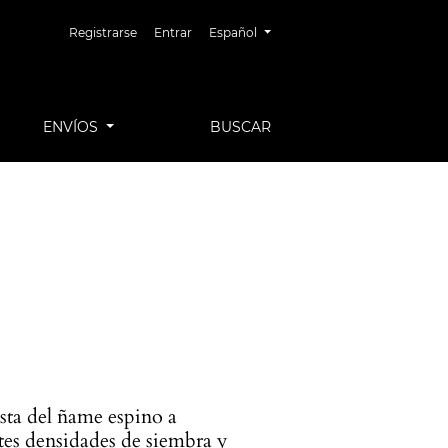
Cambiar el idioma. El idioma actual es:
Registrarse
Entrar
Español
ENVÍOS
BUSCAR
sta del ñame espino a
tes densidades de siembra y