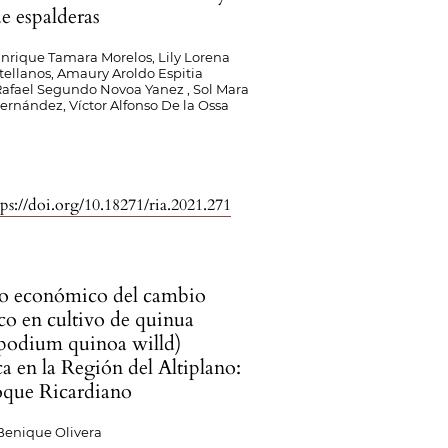
de espalderas
Enrique Tamara Morelos, Lily Lorena
tellanos, Amaury Aroldo Espitia
Rafael Segundo Novoa Yanez , Sol Mara
ernández, Víctor Alfonso De la Ossa
tps://doi.org/10.18271/ria.2021.271
o económico del cambio
co en cultivo de quinua
podium quinoa willd)
a en la Región del Altiplano:
oque Ricardiano
Benique Olivera