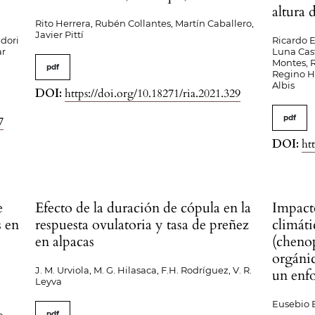
altura 
Rito Herrera, Rubén Collantes, Martín Caballero,
Javier Pittí
dori
Ricardo 
ar
Luna Cas
Montes, 
pdf
Regino H
Albis
DOI:
https://doi.org/10.18271/ria.2021.329
pdf
7
DOI:
ht
e
Efecto de la duración de cópula en la
Impact
s en
respuesta ovulatoria y tasa de preñez
climáti
en alpacas
(cheno
orgánic
J. M. Urviola, M. G. Hilasaca, F.H. Rodríguez, V. R.
un enf
Leyva
Eusebio 
pdf