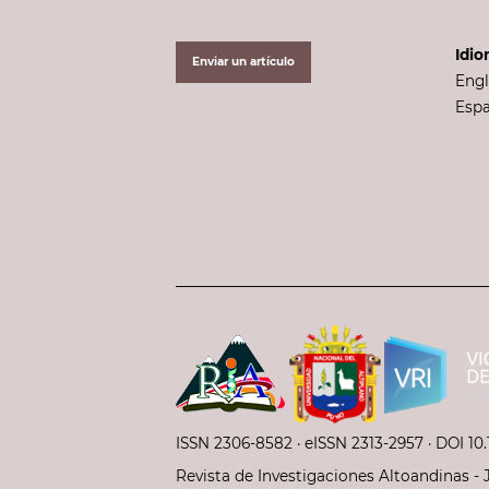
Idi
Enviar un artículo
Engl
Esp
ISSN 2306-8582 ·
eISSN 2313-2957
· DOI 10.
Revista de Investigaciones Altoandinas - 