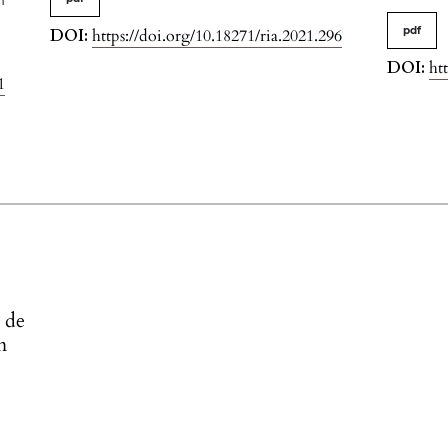
n
pdf
DOI:
https://doi.org/10.18271/ria.2021.296
DOI:
ht
1
s de
n