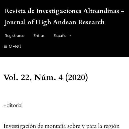
Revista de Investigaciones Altoandinas -
Journal of High Andean Research
Cambiar el idioma. El idioma actual es:
Registrarse
Entrar
Español
MENÚ
Vol. 22, Núm. 4 (2020)
Tabla de contenidos
Editorial
Investigación de montaña sobre y para la región