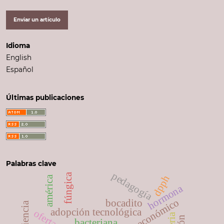
Enviar un artículo
Idioma
English
Español
Últimas publicaciones
Palabras clave
pedagogía
fúngica
dpph
américa
hormona
impacto económico
bocadito
resiliencia
adopción tecnológica
bacteriana