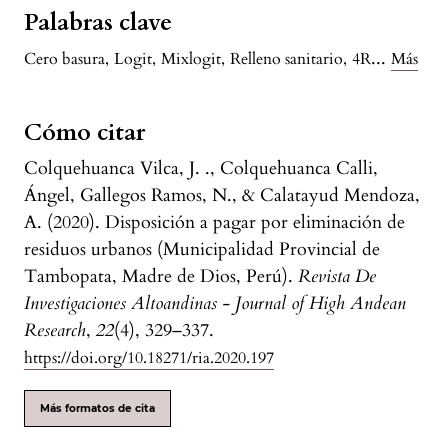
Palabras clave
...
Cero basura
,
Logit
,
Mixlogit
,
Relleno sanitario
,
4R
Más
Cómo citar
Colquehuanca Vilca, J. ., Colquehuanca Calli,
Ángel, Gallegos Ramos, N., & Calatayud Mendoza,
A. (2020). Disposición a pagar por eliminación de
residuos urbanos (Municipalidad Provincial de
Tambopata, Madre de Dios, Perú).
Revista De
Investigaciones Altoandinas - Journal of High Andean
Research
,
22
(4), 329–337.
https://doi.org/10.18271/ria.2020.197
Más formatos de cita