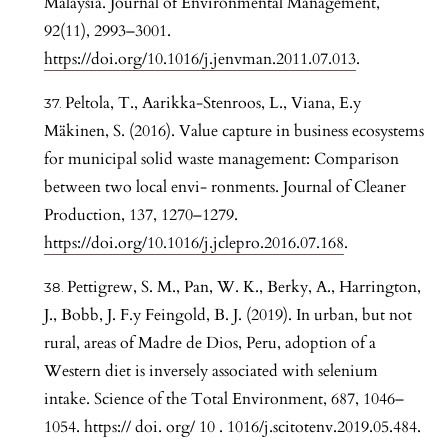
Malaysia. Journal of Environmental Management,
92(11), 2993–3001.
https://doi.org/10.1016/j.jenvman.2011.07.013
.
Peltola, T., Aarikka-Stenroos, L., Viana, E.y
Mäkinen, S. (2016). Value capture in business ecosystems
for municipal solid waste management: Comparison
between two local envi- ronments. Journal of Cleaner
Production, 137, 1270–1279.
https://doi.org/10.1016/j.jclepro.2016.07.168
.
Pettigrew, S. M., Pan, W. K., Berky, A., Harrington,
J., Bobb, J. F.y Feingold, B. J. (2019). In urban, but not
rural, areas of Madre de Dios, Peru, adoption of a
Western diet is inversely associated with selenium
intake. Science of the Total Environment, 687, 1046–
1054. https:// doi. org/ 10 . 1016/j.scitotenv.2019.05.484.