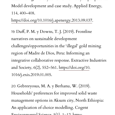
Model development and case study. Applied Energy,
114, 400–408.
https://doi.org/10.1016/j.apenergy.2013.09.037
.
Duff, P. M. y Downs, T. J. (2019). Frontline
narratives on sustainable development
challenges/opportunities in the ‘illegal’ gold mining
region of Madre de Dios, Peru: Informing an
integrative collaborative response. Extractive Industries
and Society, 6(2), 552–561.
https://doi.org/10
.
1016/j.exis.2019.01.005.
Gebreeyosus, M. A. y Berhanu, W. (2019).
Households’ preferences for improved solid waste
management options in Aksum city, North Ethiopia:
An application of choice modelling. Cogent
Environmental Science, 5(1), 1–12. https: