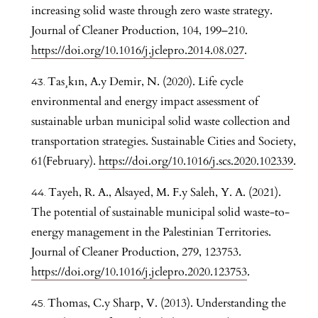
increasing solid waste through zero waste strategy.
Journal of Cleaner Production, 104, 199–210.
https://doi.org/10.1016/j.jclepro.2014.08.027
.
Tas¸kın, A.y Demir, N. (2020). Life cycle
environmental and energy impact assessment of
sustainable urban municipal solid waste collection and
transportation strategies. Sustainable Cities and Society,
61(February).
https://doi.org/10.1016/j.scs.2020.102339
.
Tayeh, R. A., Alsayed, M. F.y Saleh, Y. A. (2021).
The potential of sustainable municipal solid waste-to-
energy management in the Palestinian Territories.
Journal of Cleaner Production, 279, 123753.
https://doi.org/10.1016/j.jclepro.2020.123753
.
Thomas, C.y Sharp, V. (2013). Understanding the