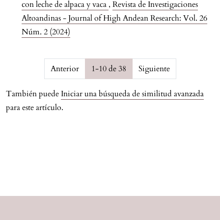
con leche de alpaca y vaca
,
Revista de Investigaciones
Altoandinas - Journal of High Andean Research: Vol. 26
Núm. 2 (2024)
Page {$page} of {$pagesCount}
Anterior
1-10 de 38
Siguiente
También puede
Iniciar una búsqueda de similitud avanzada
para este artículo.