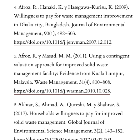
Afroz, R., Hanaki, K. y Hasegawa-Kurisu, K. (2009).
Willingness to pay for waste management improvement
in Dhaka city, Bangladesh. Journal of Environmental
Management, 90(1), 492–503.
https://doi.org/10.1016/j.jenvman.2007.12.012
.
Afroz, R. y Masud, M. M. (2011). Using a contingent
valuation approach for improved solid waste
management facility: Evidence from Kuala Lumpur,
Malaysia. Waste Management, 31(4), 800–808.
https://doi.org/10.1016/j.wasman.2010.10.028
.
Akhtar, S., Ahmad, A., Qureshi, M. y Shahraz, S.
(2017). Households willingness to pay for improved
solid waste management. Global Journal of
Environmental Science Management, 3(2), 143–152.
https://doi.org/10.22034/gjesm.2017.03.02.003
.