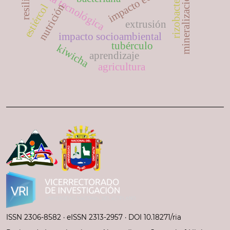
oferta tecnológica
rizobacteria
mineralización
nutrición
estiércol
extrusión
impacto socioambiental
tubérculo
kiwicha
aprendizaje
agricultura
ISSN 2306-8582 ·
eISSN 2313-2957
· DOI 10.18271/ria