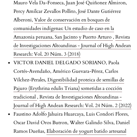
Mauro Vela Da-Fonseca, Juan José Quiñonez Almiron,
Percy Amílcar Zevallos Pollito, José Dante Gutiérrez
Alberoni,
Valor de conservación en bosques de
comunidades indígenas: Un estudio de caso en la
Amazonia peruana, San Jacinto y Puerto Arturo
,
Revista
de Investigaciones Altoandinas - Journal of High Andean
Research: Vol. 20 Núm. 3 (2018)
VICTOR DANIEL DELGADO SORIANO, Paola
Cortés-Avendaño, Américo Guevara-Pérez, Carlos
Vílchez-Perales,
Digestibilidad proteica de semillas de
Pajuro (Erythrina edulis Triana) sometidas a cocción
tradicional
,
Revista de Investigaciones Altoandinas -
Journal of High Andean Research: Vol. 24 Núm. 2 (2022)
Faustino Adolfo Jahuira Huarcaya, Luis Condori Flores,
Oscar David Oros Butron, Walter Galindo Silva, Daniel
Ramos Dueñas,
Elaboración de yogurt batido artesanal