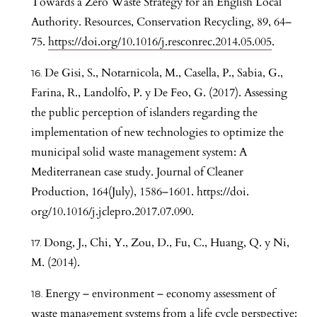
Towards a Zero Waste Strategy for an English Local
Authority. Resources, Conservation Recycling, 89, 64–
75.
https://doi.org/10.1016/j.resconrec.2014.05.005
.
De Gisi, S., Notarnicola, M., Casella, P., Sabia, G.,
Farina, R., Landolfo, P. y De Feo, G. (2017). Assessing
the public perception of islanders regarding the
implementation of new technologies to optimize the
municipal solid waste management system: A
Mediterranean case study. Journal of Cleaner
Production, 164(July), 1586–1601. https://doi.
org/10.1016/j.jclepro.2017.07.090.
Dong, J., Chi, Y., Zou, D., Fu, C., Huang, Q. y Ni,
M. (2014).
Energy – environment – economy assessment of
waste management systems from a life cycle perspective: