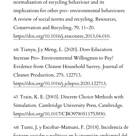
normalisation of recycling behaviour and its
implications for other pro- environmental behaviours:
A review of social norms and recycling. Resources,
Conservation and Recycling, 79, 11–20.
https://doi.org/10.1016/j.resconrec.2013.04.010
.
Tianyu, J.y Meng, L. (2020). Does Education
Increase Pro- Environmental Willingness to Pay?
Evidence from Chinese Household Survey. Journal of
Cleaner Production, 275. 122713.
https://doi.org/10.1016/j.jclepro.2020.122713
.
Train, K. E. (2003). Discrete Choice Methods with
Simulation. Cambridge University Press. Cambridge.
https://doi.org/10.1017/CBO9780511753930
.
Tumi, J. y Escobar-Mamani, F. (2018). Incidencia de
factores sociales y políticos en la inversión ambiental del