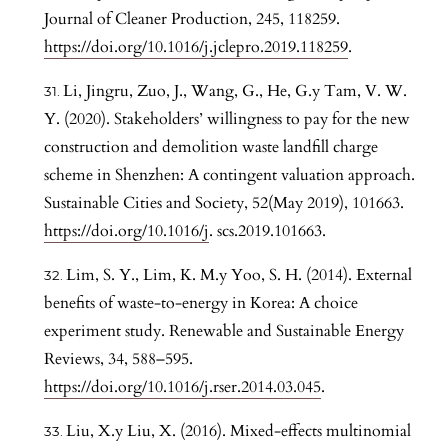
Journal of Cleaner Production, 245, 118259.
https://doi.org/10.1016/j.jclepro.2019.118259
.
Li, Jingru, Zuo, J., Wang, G., He, G.y Tam, V. W.
Y. (2020). Stakeholders’ willingness to pay for the new
construction and demolition waste landfill charge
scheme in Shenzhen: A contingent valuation approach.
Sustainable Cities and Society, 52(May 2019), 101663.
https://doi.org/10.1016/j
. scs.2019.101663.
Lim, S. Y., Lim, K. M.y Yoo, S. H. (2014). External
benefits of waste-to-energy in Korea: A choice
experiment study. Renewable and Sustainable Energy
Reviews, 34, 588–595.
https://doi.org/10.1016/j.rser.2014.03.045
.
Liu, X.y Liu, X. (2016). Mixed-effects multinomial