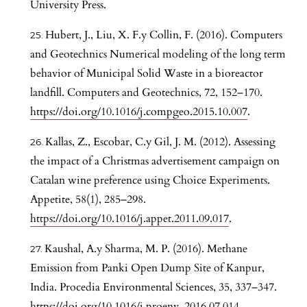
University Press.
Hubert, J., Liu, X. F.y Collin, F. (2016). Computers
and Geotechnics Numerical modeling of the long term
behavior of Municipal Solid Waste in a bioreactor
landfill. Computers and Geotechnics, 72, 152–170.
https://doi.org/10.1016/j.compgeo.2015.10.007
.
Kallas, Z., Escobar, C.y Gil, J. M. (2012). Assessing
the impact of a Christmas advertisement campaign on
Catalan wine preference using Choice Experiments.
Appetite, 58(1), 285–298.
https://doi.org/10.1016/j.appet.2011.09.017
.
Kaushal, A.y Sharma, M. P. (2016). Methane
Emission from Panki Open Dump Site of Kanpur,
India. Procedia Environmental Sciences, 35, 337–347.
https://doi.org/10.1016/j.proenv
. 2016.07.014.