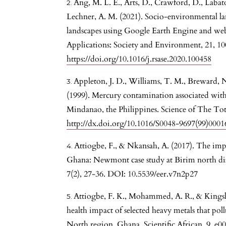
Ang, M. L. E., Arts, D., Crawford, D., Labatos
Lechner, A. M. (2021). Socio-environmental la
landscapes using Google Earth Engine and w
Applications: Society and Environment, 21, 10
https://doi.org/10.1016/j.rsase.2020.100458
Appleton, J. D., Williams, T. M., Breward, N
(1999). Mercury contamination associated with 
Mindanao, the Philippines. Science of The To
http://dx.doi.org/10.1016/S0048-9697(99)0001
Attiogbe, F., & Nkansah, A. (2017). The imp
Ghana: Newmont case study at Birim north dis
7(2), 27-36. DOI: 10.5539/eer.v7n2p27
Attiogbe, F. K., Mohammed, A. R., & Kingslo
health impact of selected heavy metals that po
North region, Ghana. Scientific African, 9, e0