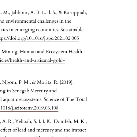
. M., Jabbour, A. B. L. d. S., & Karuppiah,
nd environmental challenges in the
icies in emerging economies. Sustainable
tps://doi.org/10.1016/j.spc.2021.02.005
ld Mining, Human and Ecosystem Health.
icles/health-and-artisanal-gold-
., Ngom, P. M., & Moritz, R. (2019).
ning in Senegal: Mercury and
d aquatic ecosystems. Science of The Total
.1016/j.scitotenv.2019.03.108
A. R., Yeboah, S. I. I. K., Domfeh, M. K.,
 effect of lead and mercury and the impact