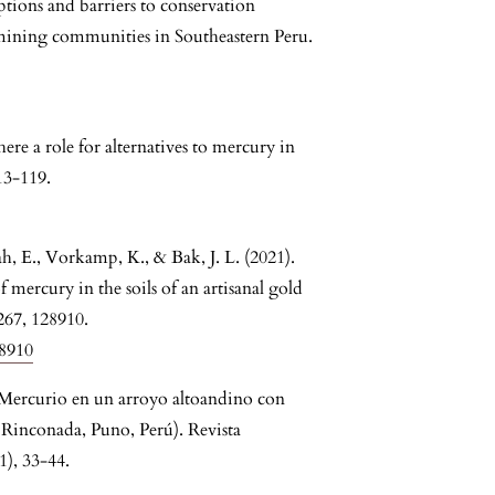
tions and barriers to conservation
mining communities in Southeastern Peru.
there a role for alternatives to mercury in
13-119.
h, E., Vorkamp, K., & Bak, J. L. (2021).
mercury in the soils of an artisanal gold
67, 128910.
28910
. Mercurio en un arroyo altoandino con
a Rinconada, Puno, Perú). Revista
1), 33-44.