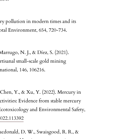
ry pollution in modern times and its
otal Environment, 654, 720-734.
Marrugo, N. J., & Díez, S. (2021).
tisanal small-scale gold mining
ational, 146, 106216.
., Chen, Y., & Xu, Y. (2022). Mercury in
ctivities: Evidence from stable mercury
 Ecotoxicology and Environmental Safety,
.2022.113392
Macdonald, D. W., Swaisgood, R. R., &