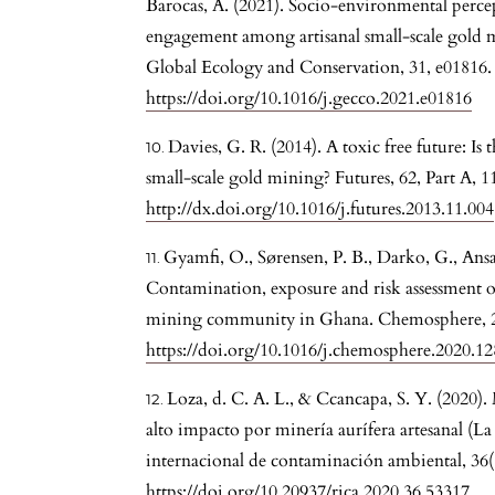
Barocas, A. (2021). Socio-environmental percep
engagement among artisanal small-scale gold 
Global Ecology and Conservation, 31, e01816.
https://doi.org/10.1016/j.gecco.2021.e01816
Davies, G. R. (2014). A toxic free future: Is 
small-scale gold mining? Futures, 62, Part A, 1
http://dx.doi.org/10.1016/j.futures.2013.11.004
Gyamfi, O., Sørensen, P. B., Darko, G., Ansa
Contamination, exposure and risk assessment of 
mining community in Ghana. Chemosphere, 2
https://doi.org/10.1016/j.chemosphere.2020.1
Loza, d. C. A. L., & Ccancapa, S. Y. (2020)
alto impacto por minería aurífera artesanal (L
internacional de contaminación ambiental, 36(
https://doi.org/10.20937/rica.2020.36.53317