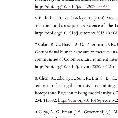
https://doi.org/10.1016/j.sciaf.2020.e00531
Budnik, L. T., & Casteleyn, L. (2019). Mercu
socio-medical consequences. Science of The T
https://doi.org/10.1016/j.scitotenv.2018.10.408
Calao, R. C., Bravo, A. G., Paternina, U. R., 
Occupational human exposure to mercury in ar
communities of Colombia. Environment Intern
https://doi.org/10.1016/j.envint.2020.106216
Chen, X., Zheng, L., Sun, R., Liu, S., Li, C
sediment reflecting the intensive coal mining a
isotopes and Bayesian mixing model analysis.
234, 113392.
https://doi.org/10.1016/j.ecoenv
Cuya, A., Glikman, J. A., Groenendijk, J., 