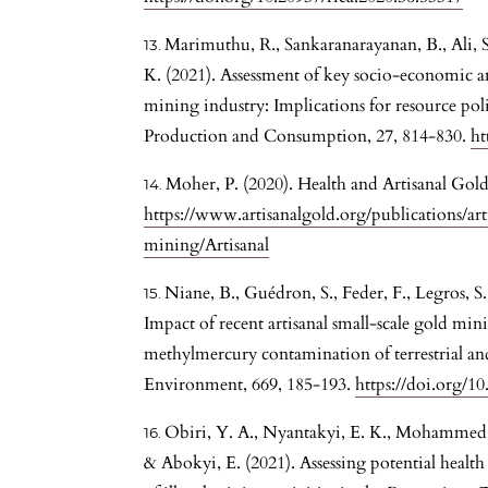
Marimuthu, R., Sankaranarayanan, B., Ali, S
K. (2021). Assessment of key socio-economic a
mining industry: Implications for resource pol
Production and Consumption, 27, 814-830.
ht
Moher, P. (2020). Health and Artisanal Go
https://www.artisanalgold.org/publications/art
mining/Artisanal
Niane, B., Guédron, S., Feder, F., Legros, S
Impact of recent artisanal small-scale gold mi
methylmercury contamination of terrestrial an
Environment, 669, 185-193.
https://doi.org/10
Obiri, Y. A., Nyantakyi, E. K., Mohammed, 
& Abokyi, E. (2021). Assessing potential health