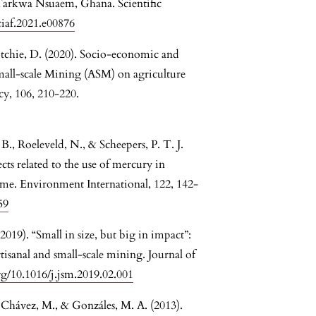
r, Tarkwa Nsuaem, Ghana. Scientific
sciaf.2021.e00876
tchie, D. (2020). Socio-economic and
mall-scale Mining (ASM) on agriculture
cy, 106, 210-220.
 B., Roeleveld, N., & Scheepers, P. T. J.
ts related to the use of mercury in
name. Environment International, 122, 142-
59
019). “Small in size, but big in impact”:
tisanal and small-scale mining. Journal of
org/10.1016/j.jsm.2019.02.001
J., Chávez, M., & Gonzáles, M. A. (2013).