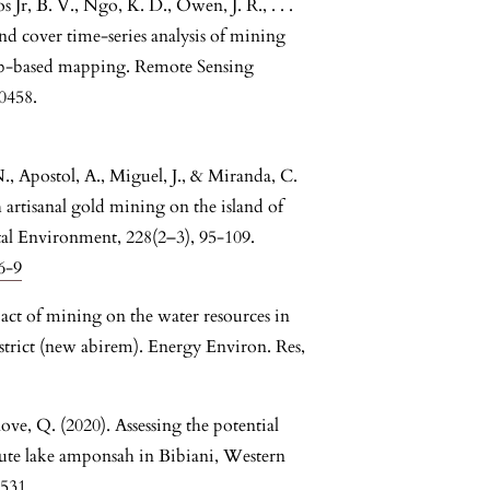
 Jr, B. V., Ngo, K. D., Owen, J. R., . . .
nd cover time-series analysis of mining
eb-based mapping. Remote Sensing
0458.
., Apostol, A., Miguel, J., & Miranda, C.
artisanal gold mining on the island of
tal Environment, 228(2–3), 95-109.
6-9
act of mining on the water resources in
trict (new abirem). Energy Environ. Res,
ve, Q. (2020). Assessing the potential
llute lake amponsah in Bibiani, Western
0531.