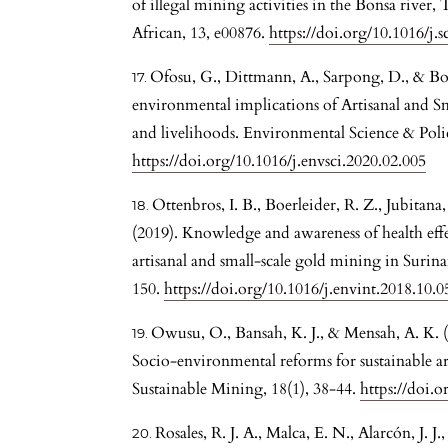
of illegal mining activities in the Bonsa rive
African, 13, e00876.
https://doi.org/10.1016/j.
Ofosu, G., Dittmann, A., Sarpong, D., & Bo
environmental implications of Artisanal and S
and livelihoods. Environmental Science & Poli
https://doi.org/10.1016/j.envsci.2020.02.005
Ottenbros, I. B., Boerleider, R. Z., Jubitana,
(2019). Knowledge and awareness of health effec
artisanal and small-scale gold mining in Suri
150.
https://doi.org/10.1016/j.envint.2018.10.0
Owusu, O., Bansah, K. J., & Mensah, A. K. (2
Socio-environmental reforms for sustainable ar
Sustainable Mining, 18(1), 38-44.
https://doi.
Rosales, R. J. A., Malca, E. N., Alarcón, J. 