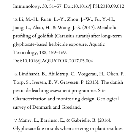
Immunology, 30, 51–57. Doi:10.1016/J.FSI.2010.09.012
Li, M.-H., Ruan, L.-Y., Zhou, J.-W., Fu, Y.-H.,
Jiang, L., Zhao, H., & Wang, J.-S. (2017). Metabolic
profiling of goldfish (Carassius auratis) after long-term
glyphosate-based herbicide exposure. Aquatic
Toxicology, 188, 159–169.
Doi:10.1016/J.AQUATOX.2017.05.004
Lindhardt, B., Abildtrup, C., Vosgerau, H., Olsen, P.,
Torp, S., Iversen, B. V, Gravesen, P. (2013). The danish
pesticide leaching assessment programme. Site
Characterization and monitoring design, Geological
survey of Denmark and Greeland.
Mamy, L., Barriuso, E., & Gabrielle, B. (2016).
Glyphosate fate in soils when arriving in plant residues.