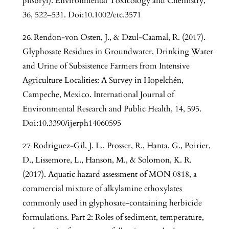
pilsbryi). Environmental Toxicology and Chemistry,
36, 522–531. Doi:10.1002/etc.3571
Rendon-von Osten, J., & Dzul-Caamal, R. (2017).
Glyphosate Residues in Groundwater, Drinking Water
and Urine of Subsistence Farmers from Intensive
Agriculture Localities: A Survey in Hopelchén,
Campeche, Mexico. International Journal of
Environmental Research and Public Health, 14, 595.
Doi:10.3390/ijerph14060595
Rodriguez-Gil, J. L., Prosser, R., Hanta, G., Poirier,
D., Lissemore, L., Hanson, M., & Solomon, K. R.
(2017). Aquatic hazard assessment of MON 0818, a
commercial mixture of alkylamine ethoxylates
commonly used in glyphosate-containing herbicide
formulations. Part 2: Roles of sediment, temperature,