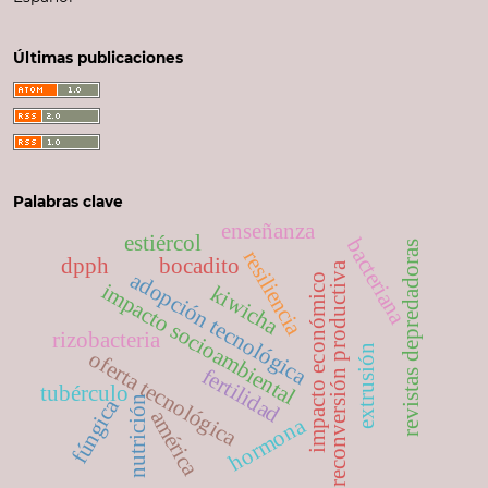
Últimas publicaciones
Palabras clave
enseñanza
estiércol
bacteriana
revistas depredadoras
resiliencia
dpph
bocadito
reconversión productiva
adopción tecnológica
impacto económico
impacto socioambiental
kiwicha
rizobacteria
extrusión
oferta tecnológica
fertilidad
tubérculo
nutrición
fúngica
américa
hormona