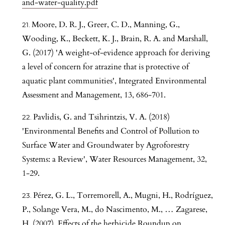
and-water-quality.pdf
Moore, D. R. J., Greer, C. D., Manning, G.,
Wooding, K., Beckett, K. J., Brain, R. A. and Marshall,
G. (2017) 'A weight-of-evidence approach for deriving
a level of concern for atrazine that is protective of
aquatic plant communities', Integrated Environmental
Assessment and Management, 13, 686-701.
Pavlidis, G. and Tsihrintzis, V. A. (2018)
'Environmental Benefits and Control of Pollution to
Surface Water and Groundwater by Agroforestry
Systems: a Review', Water Resources Management, 32,
1-29.
Pérez, G. L., Torremorell, A., Mugni, H., Rodríguez,
P., Solange Vera, M., do Nascimento, M., … Zagarese,
H. (2007). Effects of the herbicide Roundup on