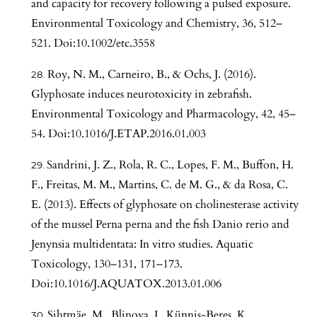
and capacity for recovery following a pulsed exposure.
Environmental Toxicology and Chemistry, 36, 512–
521. Doi:10.1002/etc.3558
Roy, N. M., Carneiro, B., & Ochs, J. (2016).
Glyphosate induces neurotoxicity in zebrafish.
Environmental Toxicology and Pharmacology, 42, 45–
54. Doi:10.1016/J.ETAP.2016.01.003
Sandrini, J. Z., Rola, R. C., Lopes, F. M., Buffon, H.
F., Freitas, M. M., Martins, C. de M. G., & da Rosa, C.
E. (2013). Effects of glyphosate on cholinesterase activity
of the mussel Perna perna and the fish Danio rerio and
Jenynsia multidentata: In vitro studies. Aquatic
Toxicology, 130–131, 171–173.
Doi:10.1016/J.AQUATOX.2013.01.006
Sihtmäe, M., Blinova, I., Künnis-Beres, K.,