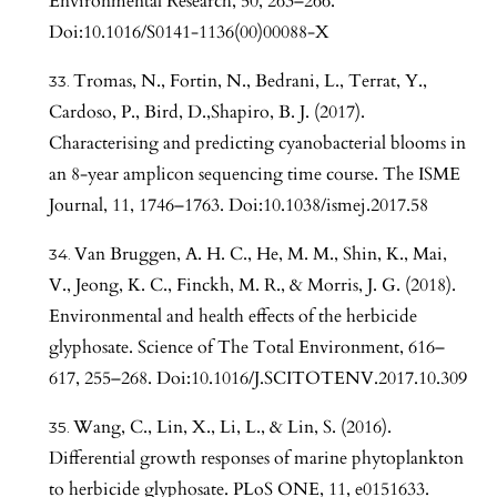
Environmental Research, 50, 263–266.
Doi:10.1016/S0141-1136(00)00088-X
Tromas, N., Fortin, N., Bedrani, L., Terrat, Y.,
Cardoso, P., Bird, D.,Shapiro, B. J. (2017).
Characterising and predicting cyanobacterial blooms in
an 8-year amplicon sequencing time course. The ISME
Journal, 11, 1746–1763. Doi:10.1038/ismej.2017.58
Van Bruggen, A. H. C., He, M. M., Shin, K., Mai,
V., Jeong, K. C., Finckh, M. R., & Morris, J. G. (2018).
Environmental and health effects of the herbicide
glyphosate. Science of The Total Environment, 616–
617, 255–268. Doi:10.1016/J.SCITOTENV.2017.10.309
Wang, C., Lin, X., Li, L., & Lin, S. (2016).
Differential growth responses of marine phytoplankton
to herbicide glyphosate. PLoS ONE, 11, e0151633.