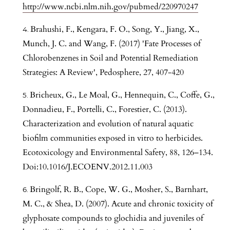
http://www.ncbi.nlm.nih.gov/pubmed/220970247
Brahushi, F., Kengara, F. O., Song, Y., Jiang, X.,
Munch, J. C. and Wang, F. (2017) 'Fate Processes of
Chlorobenzenes in Soil and Potential Remediation
Strategies: A Review', Pedosphere, 27, 407-420
Bricheux, G., Le Moal, G., Hennequin, C., Coffe, G.,
Donnadieu, F., Portelli, C., Forestier, C. (2013).
Characterization and evolution of natural aquatic
biofilm communities exposed in vitro to herbicides.
Ecotoxicology and Environmental Safety, 88, 126–134.
Doi:10.1016/J.ECOENV.2012.11.003
Bringolf, R. B., Cope, W. G., Mosher, S., Barnhart,
M. C., & Shea, D. (2007). Acute and chronic toxicity of
glyphosate compounds to glochidia and juveniles of