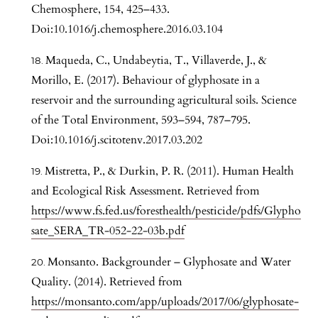
Chemosphere, 154, 425–433.
Doi:10.1016/j.chemosphere.2016.03.104
Maqueda, C., Undabeytia, T., Villaverde, J., &
Morillo, E. (2017). Behaviour of glyphosate in a
reservoir and the surrounding agricultural soils. Science
of the Total Environment, 593–594, 787–795.
Doi:10.1016/j.scitotenv.2017.03.202
Mistretta, P., & Durkin, P. R. (2011). Human Health
and Ecological Risk Assessment. Retrieved from
https://www.fs.fed.us/foresthealth/pesticide/pdfs/Glypho
sate_SERA_TR-052-22-03b.pdf
Monsanto. Backgrounder – Glyphosate and Water
Quality. (2014). Retrieved from
https://monsanto.com/app/uploads/2017/06/glyphosate-