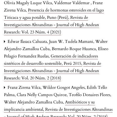
Olivia Magaly Luque Vilca, Valdemar Valdemar , Franz
Zirena Vilca,
Presencia de hormonas esteroides en el lago
Titicaca y agua potable, Puno (Perú)
,
Revista de
Investigaciones Altoandinas - Journal of High Andean
Research: Vol. 23 Núm. 4 (2021)
Edwar Ilasaca Cahuata, Juan W. Tudela Mamani, Walter
Alejandro Zamalloa Cuba, Bernardo Roque Huanca, Eliseo
Pelagio Fernandez Ruelas,
Generación de indicadores
sintéticos de desarrollo sostenible, Perú 2015
,
Revista de
Investigaciones Altoandinas - Journal of High Andean
Research: Vol. 20 Núm. 2 (2018)
Franz Zirena Vilca, Wildor Gosgot Angeles, Edith Tello
Palma, Clara Nelly Campos Quiroz, Teofilo Donaires Flores,
Walter Alejandro Zamalloa Cuba,
Antibióticos y su
implicancia ambiental
,
Revista de Investigaciones Altoandinas
- Journal of High Andean Research: Vol. 20 Núm. 2 (2018)