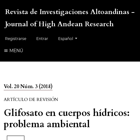
Revista de Investigaciones Altoandinas -
Journal of High Andean Research
Cambiar el idioma. El idioma actual es:
Registrarse
Entrar
Español
MENÚ
Vol. 20 Núm. 3 (2018)
ARTÍCULO DE REVISIÓN
Glifosato en cuerpos hídricos:
problema ambiental