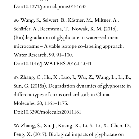
Doi:10.1371/journal.pone.0151633
Wang, S., Seiwert, B., Kästner, M., Miltner, A.,
Schäffer, A., Reemtsma, T., Nowak, K. M. (2016).
(Bio)degradation of glyphosate in water-sediment
microcosms – A stable isotope co-labeling approach.
Water Research, 99, 91–100.
Doi:10.1016/J.WATRES.2016.04.041
Zhang, C., Hu, X., Luo, J., Wu, Z., Wang, L., Li, B.,
Sun, G. (2015a). Degradation dynamics of glyphosate in
different types of citrus orchard soils in China.
Molecules, 20, 1161–1175.
Doi:10.3390/molecules20011161
Zhang, S., Xu, J., Kuang, X., Li, S., Li, X., Chen, D.,
Feng, X. (2017). Biological impacts of glyphosate on