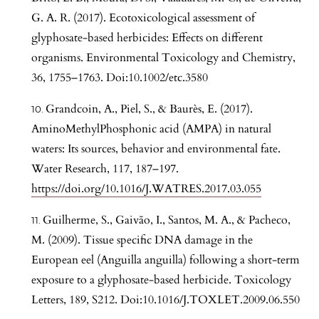
G. A. R. (2017). Ecotoxicological assessment of
glyphosate-based herbicides: Effects on different
organisms. Environmental Toxicology and Chemistry,
36, 1755–1763. Doi:10.1002/etc.3580
Grandcoin, A., Piel, S., & Baurès, E. (2017).
AminoMethylPhosphonic acid (AMPA) in natural
waters: Its sources, behavior and environmental fate.
Water Research, 117, 187–197.
https://doi.org/10.1016/J.WATRES.2017.03.055
Guilherme, S., Gaivão, I., Santos, M. A., & Pacheco,
M. (2009). Tissue specific DNA damage in the
European eel (Anguilla anguilla) following a short-term
exposure to a glyphosate-based herbicide. Toxicology
Letters, 189, S212. Doi:10.1016/J.TOXLET.2009.06.550