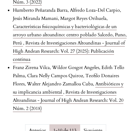
Núm. 3 (2022)
Humberto Peñaranda Barra, Alfredo Loza-Del Carpio,
Jesús Miranda Mamani, Margot Reyes Orihuela,
Características fisicoquímicas y bacteriológicas de un
arroyo urbano altoandino: centro poblado Salcedo, Puno,
Perú
,
Revista de Investigaciones Altoandinas - Journal of
High Andean Research: Vol. 27 (2025): Publicación
continua
Franz Zirena Vilca, Wildor Gosgot Angeles, Edith Tello
Palma, Clara Nelly Campos Quiroz, Teofilo Donaires
Flores, Walter Alejandro Zamalloa Cuba,
Antibióticos y
su implicancia ambiental
,
Revista de Investigaciones
Altoandinas - Journal of High Andean Research: Vol. 20
Núm. 2 (2018)
Page {$page} of {$pagesCount}
Anterior
1-10 de 113
Siguiente