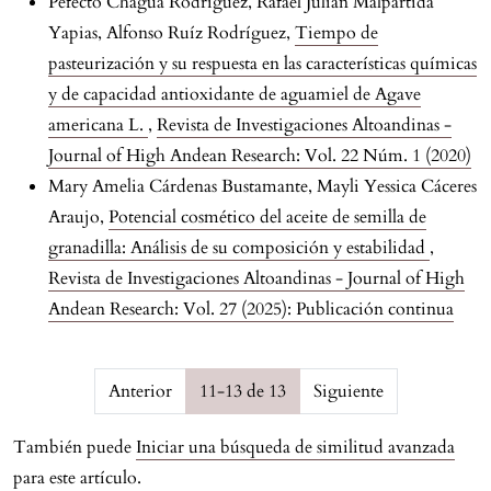
Pefecto Chagua Rodríguez, Rafael Julián Malpartida
Yapias, Alfonso Ruíz Rodríguez,
Tiempo de
pasteurización y su respuesta en las características químicas
y de capacidad antioxidante de aguamiel de Agave
americana L.
,
Revista de Investigaciones Altoandinas -
Journal of High Andean Research: Vol. 22 Núm. 1 (2020)
Mary Amelia Cárdenas Bustamante, Mayli Yessica Cáceres
Araujo,
Potencial cosmético del aceite de semilla de
granadilla: Análisis de su composición y estabilidad
,
Revista de Investigaciones Altoandinas - Journal of High
Andean Research: Vol. 27 (2025): Publicación continua
Page {$page} of {$pagesCount}
Anterior
11-13 de 13
Siguiente
También puede
Iniciar una búsqueda de similitud avanzada
para este artículo.