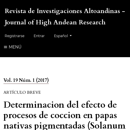
Revista de Investigaciones Altoandinas -
Journal of High Andean Research
Cambiar el idioma. El idioma actual es:
Registrarse
Entrar
Español
MENÚ
Vol. 19 Núm. 1 (2017)
ARTÍCULO BREVE
Determinacion del efecto de
procesos de coccion en papas
nativas pigmentadas (Solanum