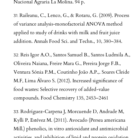
Nacional Agraria La Molina. 94 p.
Raileanu, C., Lenco, G., & Rotaru, G. (2009). Process
of variance analysis-monofactorial ANOVA method
applied to study of drinks with milk and fruit juice
addition. Annals Food Sci. and Techn., 10, 380–384.
Reis Igor A.O., Santos Samuel B., Santos Ludmila A.,
Oliveira Naiana, Freire Mara G., Pereira Jorge F.B.,
Ventura Sónia P.M., Coutinho João A.P.,. Soares Cleide
M.F, Lima Álvaro S. (2012). Increased significance of
food wastes: Selective recovery of added-value
compounds. Food Chemistry 135, 2453–2461
Rodríguez-Carpena J, Morcuende D, Andrade M,
Kylli P, Estévez M. (2011). Avocado (Persea americana
Mill.) phenolics, in vitro antioxidant and antimicrobial
activities, and inhibition of lipid and protein oxidation