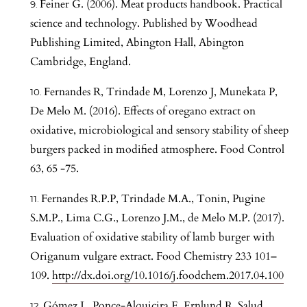
Feiner G. (2006). Meat products handbook. Practical
science and technology. Published by Woodhead
Publishing Limited, Abington Hall, Abington
Cambridge, England.
Fernandes R, Trindade M, Lorenzo J, Munekata P,
De Melo M. (2016). Effects of oregano extract on
oxidative, microbiological and sensory stability of sheep
burgers packed in modified atmosphere. Food Control
63, 65 -75.
Fernandes R.P.P, Trindade M.A., Tonin, Pugine
S.M.P., Lima C.G., Lorenzo J.M., de Melo M.P. (2017).
Evaluation of oxidative stability of lamb burger with
Origanum vulgare extract. Food Chemistry 233 101–
109.
http://dx.doi.org/10.1016/j.foodchem.2017.04.100
Gómez L, Ponce-Alquicira E, Ernlund R, Salud