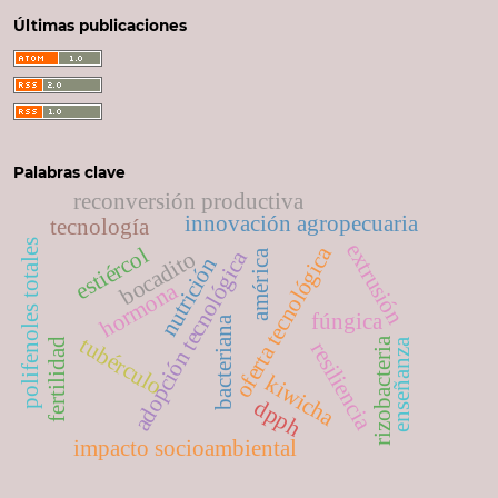
Últimas publicaciones
Palabras clave
reconversión productiva
innovación agropecuaria
tecnología
polifenoles totales
extrusión
oferta tecnológica
estiércol
bocadito
adopción tecnológica
américa
nutrición
hormona
fúngica
bacteriana
tubérculo
rizobacteria
fertilidad
enseñanza
resiliencia
kiwicha
dpph
impacto socioambiental