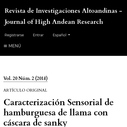
Revista de Investigaciones Altoandinas -
Journal of High Andean Research
Cambiar el idioma. El idioma actual es:
Registrarse
Entrar
Español
MENÚ
Vol. 20 Núm. 2 (2018)
ARTÍCULO ORIGINAL
Caracterización Sensorial de
hamburguesa de llama con
cáscara de sanky