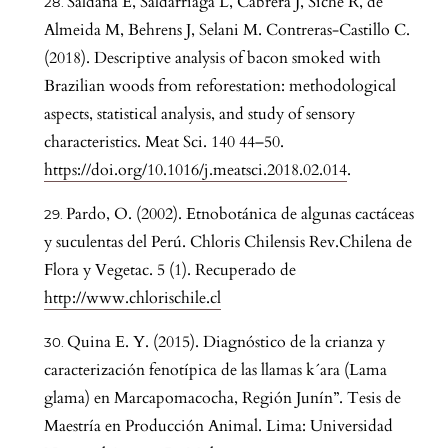
Saldaña E, Saldarriaga L, Cabrera J, Siche R, de
Almeida M, Behrens J, Selani M. Contreras-Castillo C.
(2018). Descriptive analysis of bacon smoked with
Brazilian woods from reforestation: methodological
aspects, statistical analysis, and study of sensory
characteristics. Meat Sci. 140 44–50.
https://doi.org/10.1016/j.meatsci.2018.02.014
.
Pardo, O. (2002). Etnobotánica de algunas cactáceas
y suculentas del Perú. Chloris Chilensis Rev.Chilena de
Flora y Vegetac. 5 (1). Recuperado de
http://www.chlorischile.cl
Quina E. Y. (2015). Diagnóstico de la crianza y
caracterización fenotípica de las llamas k´ara (Lama
glama) en Marcapomacocha, Región Junín”. Tesis de
Maestría en Producción Animal. Lima: Universidad