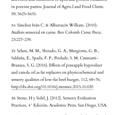
in porcine patties. Journal of Agric.l and Food Chem.
59, 5625-5635.
Sánchez Iván C. & Albarracín William. (2010).
Análisis sensorial en carne. Rev Colomb Cienc Pecu;
23:227-239.
Selani, M. M., Shirado, G. A., Margiotta, G. B.,
Saldaña, E., Spada, F. P., Piedade, S. M. Canniatti-
Brazaca, S. G. (2016). Effects of pineapple byproduct
and canola oil as fat replacers on physicochemical and
sensory qualities of low-fat beef burger, 112, 69–76.
http://dx.doi.org/10.1016/j.meatsci.2015.10.020
Stone, H y Sidel, J. (2012). Sensory Evaluation
Practices. 4° Edición. Academic Press. San Diego. USA.