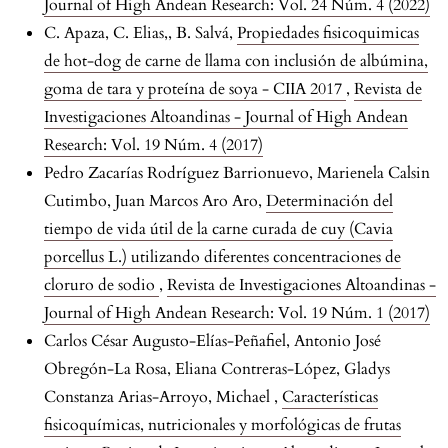
Journal of High Andean Research: Vol. 24 Núm. 4 (2022)
C. Apaza, C. Elias,, B. Salvá,
Propiedades fisicoquimicas
de hot-dog de carne de llama con inclusión de albúmina,
goma de tara y proteína de soya - CIIA 2017
,
Revista de
Investigaciones Altoandinas - Journal of High Andean
Research: Vol. 19 Núm. 4 (2017)
Pedro Zacarías Rodríguez Barrionuevo, Marienela Calsin
Cutimbo, Juan Marcos Aro Aro,
Determinación del
tiempo de vida útil de la carne curada de cuy (Cavia
porcellus L.) utilizando diferentes concentraciones de
cloruro de sodio
,
Revista de Investigaciones Altoandinas -
Journal of High Andean Research: Vol. 19 Núm. 1 (2017)
Carlos César Augusto-Elías-Peñafiel, Antonio José
Obregón-La Rosa, Eliana Contreras-López, Gladys
Constanza Arias-Arroyo, Michael ,
Características
fisicoquímicas, nutricionales y morfológicas de frutas