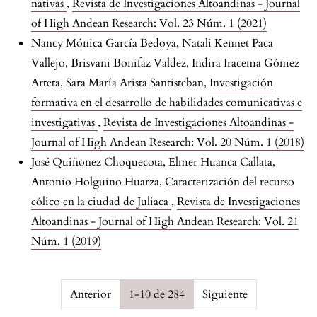
nativas
,
Revista de Investigaciones Altoandinas - Journal
of High Andean Research: Vol. 23 Núm. 1 (2021)
Nancy Mónica García Bedoya, Natali Kennet Paca
Vallejo, Brisvani Bonifaz Valdez, Indira Iracema Gómez
Arteta, Sara María Arista Santisteban,
Investigación
formativa en el desarrollo de habilidades comunicativas e
investigativas
,
Revista de Investigaciones Altoandinas -
Journal of High Andean Research: Vol. 20 Núm. 1 (2018)
José Quiñonez Choquecota, Elmer Huanca Callata,
Antonio Holguino Huarza,
Caracterización del recurso
eólico en la ciudad de Juliaca
,
Revista de Investigaciones
Altoandinas - Journal of High Andean Research: Vol. 21
Núm. 1 (2019)
Page {$page} of {$pagesCount}
Anterior
1-10 de 284
Siguiente