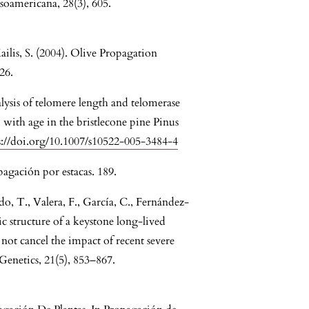
oamericana, 28(3), 605.
ailis, S. (2004). Olive Propagation
26.
alysis of telomere length and telomerase
nd with age in the bristlecone pine Pinus
s://doi.org/10.1007/s10522-005-3484-4
agación por estacas. 189.
do, T., Valera, F., García, C., Fernández-
ic structure of a keystone long-lived
o not cancel the impact of recent severe
 Genetics, 21(5), 853–867.