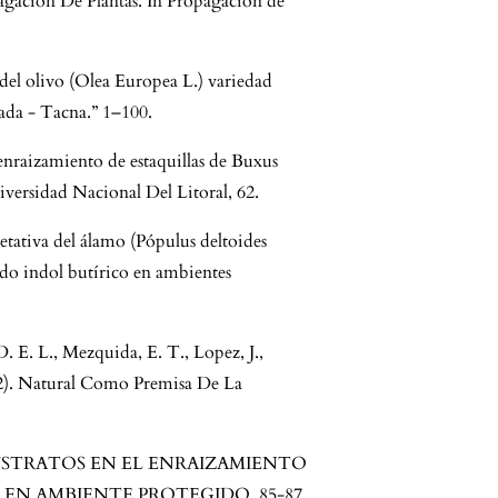
agación De Plantas. In Propagación de
del olivo (Olea Europea L.) variedad
ada - Tacna.” 1–100.
 enraizamiento de estaquillas de Buxus
iversidad Nacional Del Litoral, 62.
tativa del álamo (Pópulus deltoides
cido indol butírico en ambientes
D. E. L., Mezquida, E. T., Lopez, J.,
002). Natural Como Premisa De La
IS SUSTRATOS EN EL ENRAIZAMIENTO
a) EN AMBIENTE PROTEGIDO. 85-87.