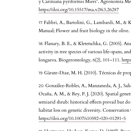
y Cariniana pyriformis Miers*. Agronomía Mes
https://doi.org/10.15517/ma.v28i3.26287
Fabbri, A., Bartolini, G., Lambardi, M., & K
Manual; Flower and fruit biology in the olive. 
Flanary, B. E., & Kletetschka, G. (2005). An
activity in tree species of various life-spans, a
longaeva. Biogerontology, 6(2), 101–111.
http
Gàrate-Diaz, M. H. (2010). Técnicas de prop
González-Robles, A., Manzaneda, A. J., Sali
Ocaña, A. M., & Rey, P. J. (2020). Spatial genet
semiarid shrub: historical effects prevail but d
habitat loss on genetic diversity. Conservation
https://doi.org/10.1007/s10592-020-01291-5