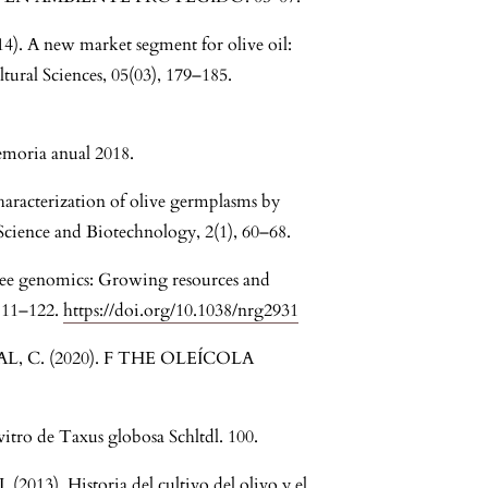
14). A new market segment for olive oil:
ltural Sciences, 05(03), 179–185.
emoria anual 2018.
characterization of olive germplasms by
Science and Biotechnology, 2(1), 60–68.
tree genomics: Growing resources and
 111–122.
https://doi.org/10.1038/nrg2931
 C. (2020). F THE OLEÍCOLA
 vitro de Taxus globosa Schltdl. 100.
 (2013). Historia del cultivo del olivo y el