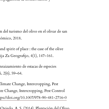
del turismo del olivo en el olivar de san
onómico, 2018.
 spirit of place : the case of the olive
ija Za Geografijo, 4(1), 147–161.
raizamiento de estacas de especies
, 2(6), 59–64.
 Climate Change, Intercropping, Pest
te Change, Intercropping, Pest Control
tps://doi.org/10.1007/978-90-481-2716-0
 Oviedo, A. S. (2014). Plantación del Olivo