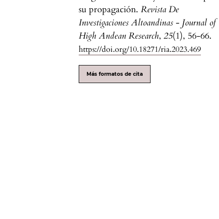
su propagación.
Revista De
Investigaciones Altoandinas - Journal of
High Andean Research
,
25
(1), 56-66.
https://doi.org/10.18271/ria.2023.469
Más formatos de cita