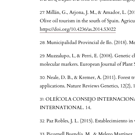
Millán, G., Arjona, J. M., & Amador, L. (20
Olive oil tourism in the south of Spain. Agricu
https://doi.org/10.4236/as.2014.53022
Municipalidad Provincial de Ilo. (2018). M
Muzzalupo, I., & Perri, E. (2008). Genetic 
molecular markers. European Journal of Plant 
Neale, D. B., & Kremer, A. (2011). Forest 
applications. Nature Reviews Genetics, 12(2),
OLEÍCOLA CONSEJO INTERNACIONAL,
INTERNATIONAL. 14.
Paz Robles, J. L. (2015). Establecimiento in
Picornell Buendía, M., & Melero Martínez, J.