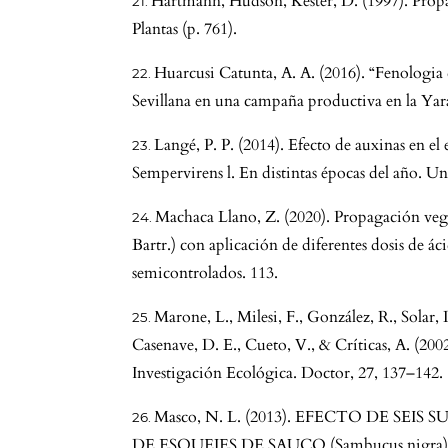
Hartmann, Hudson, Kester, D. (1997). Prop
Plantas (p. 761).
Huarcusi Catunta, A. A. (2016). “Fenologia 
Sevillana en una campaña productiva en la Yar
Langé, P. P. (2014). Efecto de auxinas en el
Sempervirens l. En distintas épocas del año. Un
Machaca Llano, Z. (2020). Propagación vege
Bartr.) con aplicación de diferentes dosis de á
semicontrolados. 113.
Marone, L., Milesi, F., González, R., Solar, 
Casenave, D. E., Cueto, V., & Críticas, A. (2
Investigación Ecológica. Doctor, 27, 137–142.
Masco, N. L. (2013). EFECTO DE SE
DE ESQUEJES DE SAUCO (Sambucus nigr