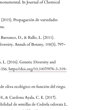
a monumental. In Journal of Chemical
. (2015). Propagación de variedades
sa.
., Barranco, D., & Rallo, L. (2011).
 diversity. Annals of Botany, 108(5), 797–
o, L. (2016). Genetic Diversity and
–356.
https://doi.org/10.1007/978-3-319-
de oliva ecológico en función del riego.
., & Cardona Ayala, C. E. (2017).
abilidad de semillas de Cedrela odorata L.