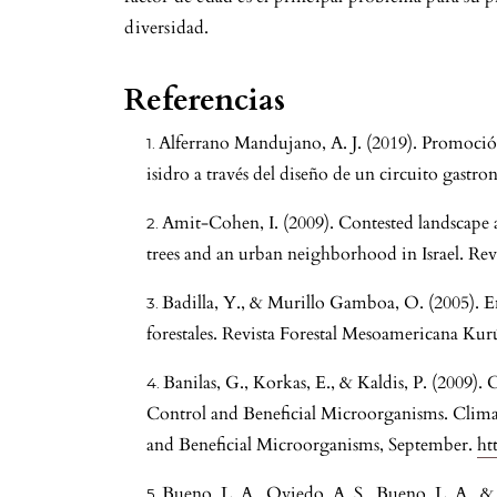
diversidad.
Referencias
Alferrano Mandujano, A. J. (2019). Promoción 
isidro a través del diseño de un circuito gastr
Amit-Cohen, I. (2009). Contested landscape and
trees and an urban neighborhood in Israel. Rev
Badilla, Y., & Murillo Gamboa, O. (2005). En
forestales. Revista Forestal Mesoamericana Kurú
Banilas, G., Korkas, E., & Kaldis, P. (2009).
Control and Beneficial Microorganisms. Clima
and Beneficial Microorganisms, September.
ht
Bueno, L. A., Oviedo, A. S., Bueno, L. A., &