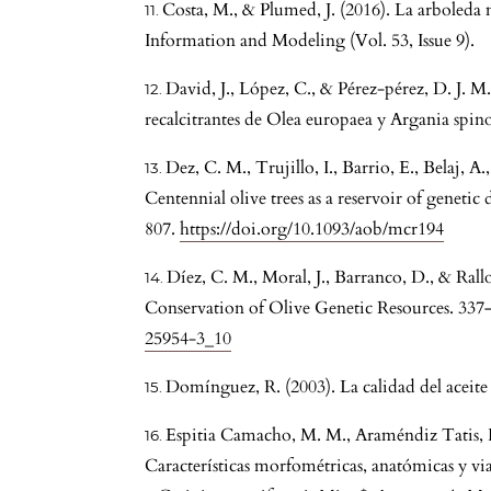
Costa, M., & Plumed, J. (2016). La arboled
Information and Modeling (Vol. 53, Issue 9).
David, J., López, C., & Pérez-pérez, D. J. M
recalcitrantes de Olea europaea y Argania spino
Dez, C. M., Trujillo, I., Barrio, E., Belaj, A
Centennial olive trees as a reservoir of genetic
807.
https://doi.org/10.1093/aob/mcr194
Díez, C. M., Moral, J., Barranco, D., & Rall
Conservation of Olive Genetic Resources. 337
25954-3_10
Domínguez, R. (2003). La calidad del aceite 
Espitia Camacho, M. M., Araméndiz Tatis, H
Características morfométricas, anatómicas y vi