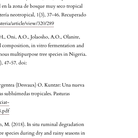
il en la zona de bosque muy seco tropical
tería neotropical, 1(3), 37-46. Recuperado
steria/article/view/320/289
., Oni, A.O., Jolaosho, A.O., Olanite,
l composition, in vitro fermentation and
nous multipurpose tree species in Nigeria.
, 47-57. doi:
a argentea (Desvaux) O. Kuntze: Una nueva
as subhúmedas tropicales. Pasturas
/ciat-
8.pdf
him, M. (2018). In situ ruminal degradation
ree species during dry and rainy seasons in