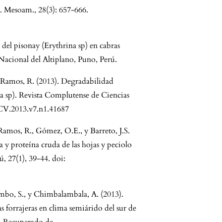
n. Mesoam., 28(3): 657-666.
 del pisonay (Erythrina sp) en cabras
 Nacional del Altiplano, Puno, Perú.
 y Ramos, R. (2013). Degradabilidad
ina sp). Revista Complutense de Ciencias
CCV.2013.v7.n1.41687
, Ramos, R., Gómez, O.E., y Barreto, J.S.
a y proteína cruda de las hojas y peciolo
ú, 27(1), 39-44. doi:
mbo, S., y Chimbalambala, A. (2013).
s forrajeras en clima semiárido del sur de