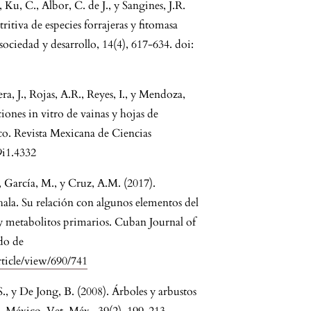
Ku, C., Albor, C. de J., y Sangines, J.R.
tiva de especies forrajeras y fitomasa
sociedad y desarrollo, 14(4), 617-634. doi:
ra, J., Rojas, A.R., Reyes, I., y Mendoza,
nes in vitro de vainas y hojas de
co. Revista Mexicana de Ciencias
9i1.4332
, García, M., y Cruz, A.M. (2017).
ala. Su relación con algunos elementos del
d y metabolitos primarios. Cuban Journal of
ado de
ticle/view/690/741
., y De Jong, B. (2008). Árboles y arbustos