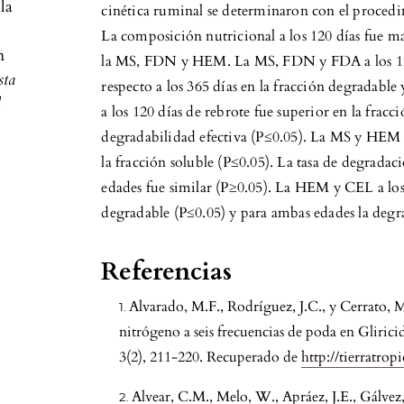
la
cinética ruminal se determinaron con el pr
La composición nutricional a los 120 días fue m
n
la MS, FDN y HEM. La MS, FDN y FDA a los 120
sta
respecto a los 365 días en la fracción degradable
l
a los 120 días de rebrote fue superior en la fracc
degradabilidad efectiva (P≤0.05). La MS y HEM a
3
la fracción soluble (P≤0.05). La tasa de degrad
edades fue similar (P≥0.05). La HEM y CEL a los
degradable (P≤0.05) y para ambas edades la degra
Referencias
Alvarado, M.F., Rodríguez, J.C., y Cerrato, 
nitrógeno a seis frecuencias de poda en Glirici
3(2), 211-220. Recuperado de
http://tierratrop
Alvear, C.M., Melo, W., Apráez, J.E., Gálvez, 