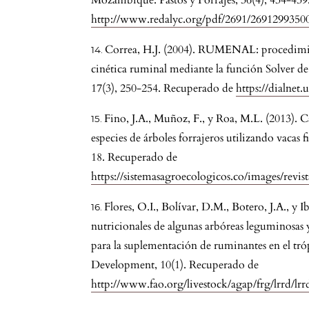
Mozambique. Pastos y Forrajes, 36(4), 434-43
http://www.redalyc.org/pdf/2691/2691299350
Correa, H.J. (2004). RUMENAL: procedimie
cinética ruminal mediante la función Solver d
17(3), 250-254. Recuperado de
https://dialnet
Fino, J.A., Muñoz, F., y Roa, M.L. (2013). C
especies de árboles forrajeros utilizando vacas f
18. Recuperado de
https://sistemasagroecologicos.co/images/revis
Flores, O.I., Bolívar, D.M., Botero, J.A., y
nutricionales de algunas arbóreas leguminosas 
para la suplementación de ruminantes en el tró
Development, 10(1). Recuperado de
http://www.fao.org/livestock/agap/frg/lrrd/lr