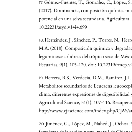
Gómez-Fuentes, T., González, C., López, S., 
(2017). Dominancia, composición química-nutri
potencial en una selva secundaria. Agricultura, 
10.22231/asyd.v14i4.699
Hernández, J., Sánchez, P., Torres, N., Herre
M.A. (2018). Composición química y degradacio
leguminosas arbóreas del trópico seco de Méxi
Pecuarias, 9(1), 105-120. doi: 10.22319/rmcp.v
Herrera, R.S., Verdecia, D.M., Ramírez, J.L.
Metabolitos secundarios de Leucaena leucoceph
clima, diferentes expresiones de digestibilida
Agricultural Science, 51(1), 107-116. Recuper
http://www.cjascience.com/index.php/CJAS/ar
Jiménez, G., López, M., Nahed, J., Ochoa, S