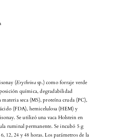
a
isonay (
Erythrina
sp.) como forraje verde
mposición química, degradabilidad
a materia seca (MS), proteína cruda (PC),
e ácido (FDA), hemicelulosa (HEM) y
isonay. Se utilizó una vaca Holstein en
nula ruminal permanente. Se incubó 5 g
 6, 12, 24 y 48 horas. Los parámetros de la