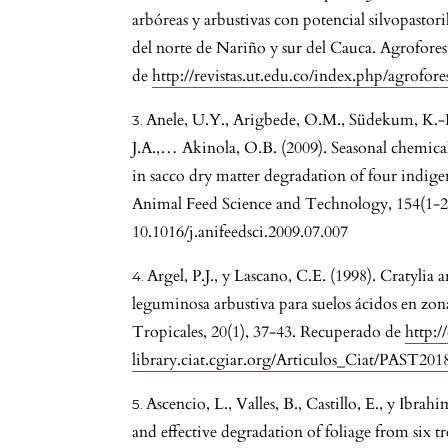
arbóreas y arbustivas con potencial silvopastor
del norte de Nariño y sur del Cauca. Agrofores
de
http://revistas.ut.edu.co/index.php/agrofore
Anele, U.Y., Arigbede, O.M., Südekum, K.-H
J.A.,… Akinola, O.B. (2009). Seasonal chemica
in sacco dry matter degradation of four indige
Animal Feed Science and Technology, 154(1-2)
10.1016/j.anifeedsci.2009.07.007
Argel, P.J., y Lascano, C.E. (1998). Cratyli
leguminosa arbustiva para suelos ácidos en zon
Tropicales, 20(1), 37-43. Recuperado de
http:/
library.ciat.cgiar.org/Articulos_Ciat/PAST201
Ascencio, L., Valles, B., Castillo, E., y Ibra
and effective degradation of foliage from six t