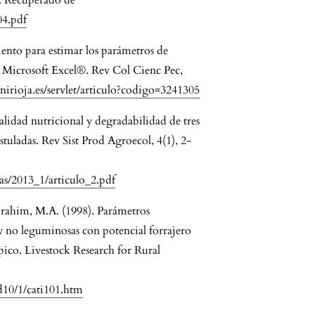
9. Recuperado de
04.pdf
nto para estimar los parámetros de
e Microsoft Excel®. Rev Col Cienc Pec,
.unirioja.es/servlet/articulo?codigo=3241305
alidad nutricional y degradabilidad de tres
istuladas. Rev Sist Prod Agroecol, 4(1), 2-
tas/2013_1/articulo_2.pdf
 Ibrahim, M.A. (1998). Parámetros
y no leguminosas con potencial forrajero
pico. Livestock Research for Rural
rd10/1/cati101.htm