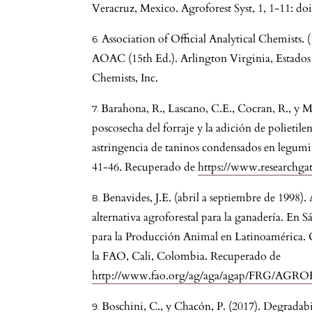
Veracruz, Mexico. Agroforest Syst, 1, 1-11: d
Association of Official Analytical Chemists. (
AOAC (15th Ed.). Arlington Virginia, Estados 
Chemists, Inc.
Barahona, R., Lascano, C.E., Cocran, R., y Mo
poscosecha del forraje y la adición de polietilen
astringencia de taninos condensados en legumino
41-46. Recuperado de
https://www.researchga
Benavides, J.E. (abril a septiembre de 1998). 
alternativa agroforestal para la ganadería. En 
para la Producción Animal en Latinoamérica. C
la FAO, Cali, Colombia. Recuperado de
http://www.fao.org/ag/aga/agap/FRG/AGRO
Boschini, C., y Chacón, P. (2017). Degradabil